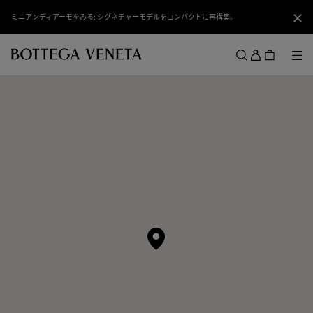
スキップしてメインコンテンツを開く
ミニアンディアーモをみる: シグネチャーモデルをコンパクトに再構築。
閉じ
ロ
グ
メ
検索
イ
メニュー
ン