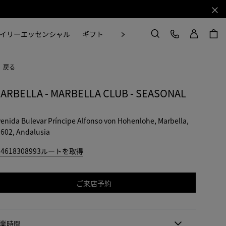
閉じ
ログイン
カスタマーケア
次
イリーエッセンシャル
ギフト
Craft in Motion
検索
戻る
ARBELLA - MARBELLA CLUB - SEASONAL
enida Bulevar Príncipe Alfonso von Hohenlohe, Marbella,
602, Andalusia
34618308993
ルートを取得
ご来店予約
業時間