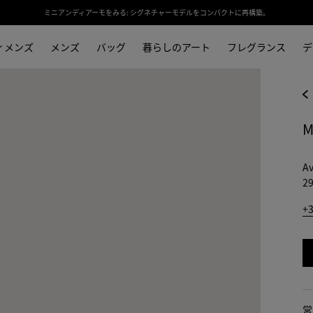
ミニアンディアーモをみる: シグネチャーモデルをコンパクトに再構築。
ィメンズ
メンズ
バッグ
暮らしのアート
フレグランス
デ
M
Av
29
+
営