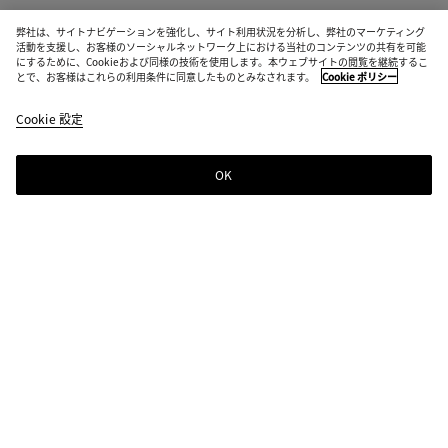
弊社は、サイトナビゲーションを強化し、サイト利用状況を分析し、弊社のマーケティング
活動を支援し、お客様のソーシャルネットワーク上における当社のコンテンツの共有を可能
にするために、Cookieおよび同様の技術を使用します。本ウェブサイトの閲覧を継続するこ
とで、お客様はこれらの利用条件に同意したものとみなされます。
Cookie ポリシー
Cookie 設定
OK
ニュースレター登録
Bottega Venetaのニュースレターに登録するとコレクションやショー、その
他の限定アップデート情報をご覧いただけます
ニュースレター登録
店舗検索
ストアを探す