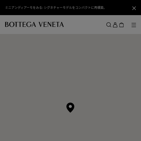
スキップしてメインコンテンツを開く
ミニアンディアーモをみる: シグネチャーモデルをコンパクトに再構築。
閉じ
ロ
グ
メ
検索
イ
メニュー
ン