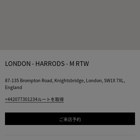
LONDON - HARRODS - M RTW
87-135 Brompton Road, Knightsbridge, London, SW1X 7XL,
England
+442077301234
ルートを取得
ご来店予約