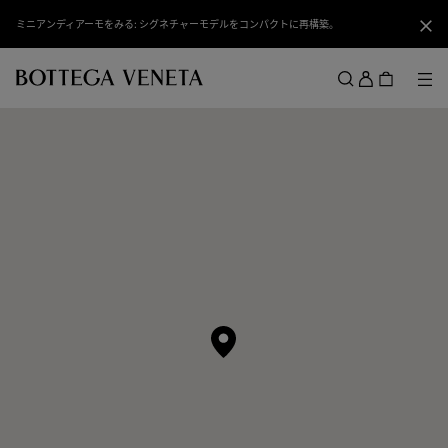
スキップしてメインコンテンツを開く
ミニアンディアーモをみる: シグネチャーモデルをコンパクトに再構築。
閉じ
ロ
グ
メ
検索
イ
メニュー
ン