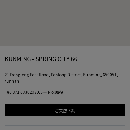
KUNMING - SPRING CITY 66
21 Dongfeng East Road, Panlong District, Kunming, 650051,
Yunnan
+86 871 63302030
ルートを取得
ご来店予約