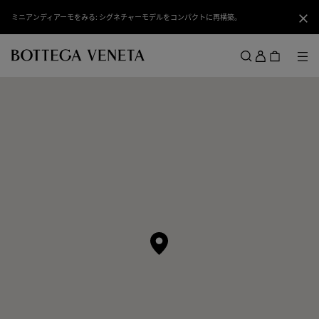
スキップしてメインコンテンツを開く
ミニアンディアーモをみる: シグネチャーモデルをコンパクトに再構築。
閉じ
ロ
グ
メ
検索
イ
メニュー
ン