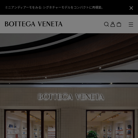
スキップしてメインコンテンツを開く
ミニアンディアーモをみる: シグネチャーモデルをコンパクトに再構築。
閉じ
ロ
グ
メ
検索
イ
メニュー
ン