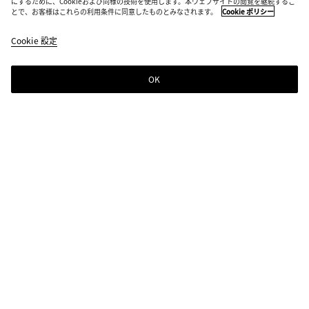
にするために、Cookieおよび同様の技術を使用します。本ウェブサイトの閲覧を継続するこ
とで、お客様はこれらの利用条件に同意したものとみなされます。
Cookie ポリシー
Cookie 設定
OK
ニュースレター登録
Bottega Venetaのニュースレターに登録するとコレクションやショー、その
他の限定アップデート情報をご覧いただけます
ニュースレター登録
店舗検索
ストアを探す
ヘルプ