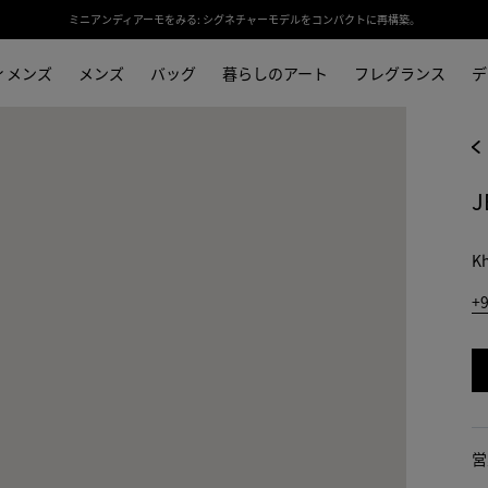
ミニアンディアーモをみる: シグネチャーモデルをコンパクトに再構築。
ィメンズ
メンズ
バッグ
暮らしのアート
フレグランス
デ
J
Kh
+9
営