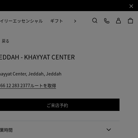
閉じ
ログイン
カスタマーケア
次
イリーエッセンシャル
ギフト
Craft in Motion
検索
戻る
EDDAH - KHAYYAT CENTER
ayyat Center, Jeddah, Jeddah
66 12 283 2377
ルートを取得
ご来店予約
業時間