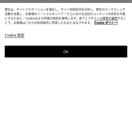
弊社は、サイトナビゲーションを強化し、サイト利用状況を分析し、弊社のマーケティング
活動を支援し、お客様のソーシャルネットワーク上における当社のコンテンツの共有を可能
にするために、Cookieおよび同様の技術を使用します。本ウェブサイトの閲覧を継続するこ
とで、お客様はこれらの利用条件に同意したものとみなされます。
Cookie ポリシー
Cookie 設定
OK
ニュースレター登録
Bottega Venetaのニュースレターに登録するとコレクションやショー、その
他の限定アップデート情報をご覧いただけます
ニュースレター登録
店舗検索
ストアを探す