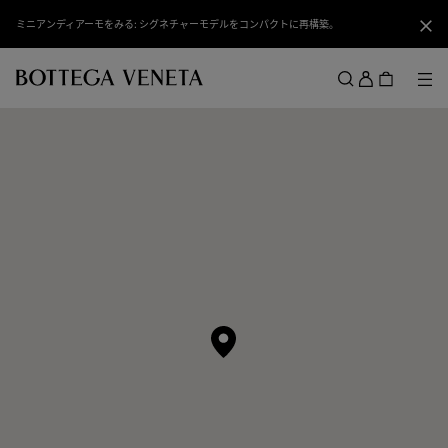
スキップしてメインコンテンツを開く
ミニアンディアーモをみる: シグネチャーモデルをコンパクトに再構築。
閉じ
ロ
グ
メ
検索
イ
メニュー
ン