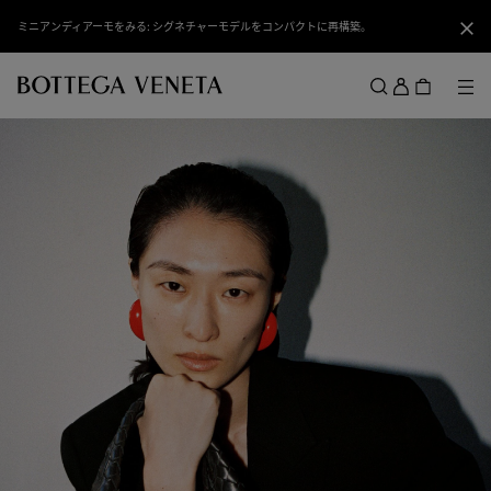
スキップしてメインコンテンツを開く
ミニアンディアーモをみる: シグネチャーモデルをコンパクトに再構築。
閉じ
ロ
グ
メ
検索
イ
メニュー
ン