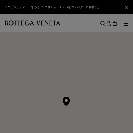
スキップしてメインコンテンツを開く
ミニアンディアーモをみる: シグネチャーモデルをコンパクトに再構築。
閉じ
ロ
グ
メ
検索
イ
メニュー
ン