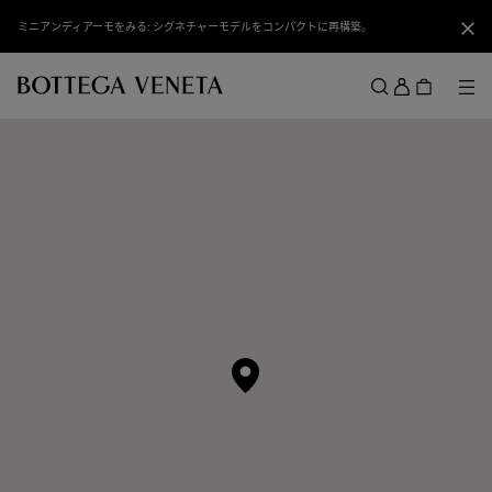
スキップしてメインコンテンツを開く
ミニアンディアーモをみる: シグネチャーモデルをコンパクトに再構築。
閉じ
ロ
グ
メ
検索
イ
メニュー
ン