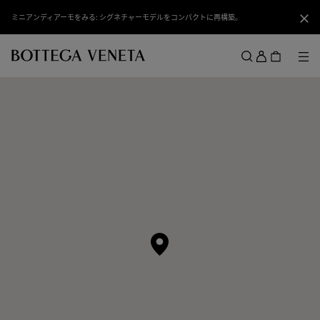
スキップしてメインコンテンツを開く
ミニアンディアーモをみる: シグネチャーモデルをコンパクトに再構築。
閉じ
ロ
グ
メ
検索
イ
メニュー
ン