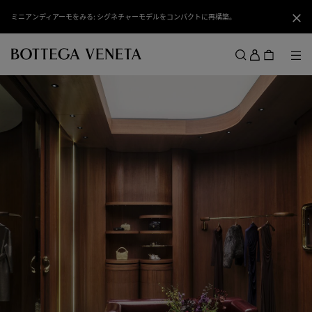
スキップしてメインコンテンツを開く
ミニアンディアーモをみる: シグネチャーモデルをコンパクトに再構築。
閉じ
ロ
グ
メ
検索
イ
メニュー
ン