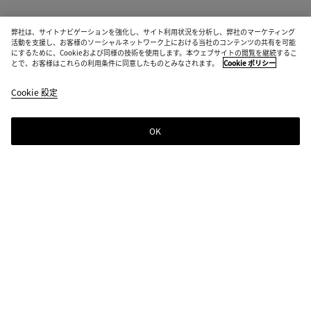
弊社は、サイトナビゲーションを強化し、サイト利用状況を分析し、弊社のマーケティング
活動を支援し、お客様のソーシャルネットワーク上における当社のコンテンツの共有を可能
にするために、Cookieおよび同様の技術を使用します。本ウェブサイトの閲覧を継続するこ
とで、お客様はこれらの利用条件に同意したものとみなされます。
Cookie ポリシー
Cookie 設定
OK
ニュースレター登録
Bottega Venetaのニュースレターに登録するとコレクションやショー、その
他の限定アップデート情報をご覧いただけます
ニュースレター登録
店舗検索
ストアを探す