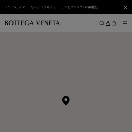
スキップしてメインコンテンツを開く
ミニアンディアーモをみる: シグネチャーモデルをコンパクトに再構築。
閉じ
ロ
グ
メ
検索
イ
メニュー
ン