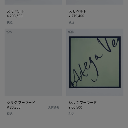
スモ ベルト
スモ ベルト
¥ 203,500
¥ 279,400
税込
税込
シ
シ
新作
新作
ル
ル
ク
ク
フ
フ
ー
ー
ラ
ラ
ー
ー
ド
ド
シルク フーラード
シルク フーラード
¥ 80,300
¥ 60,500
入荷待ち
税込
税込