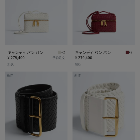
ィ
ィ
バ
バ
ン
ン
バ
バ
ン
ン
キャンディ バン バン
+2
キャンディ バン バン
+2
アラバスター キャンディ バン バン
ラヴァレ
¥ 279,400
¥ 279,400
予約注文
税込
税込
ス
ス
新作
新作
モ
モ
ベ
ベ
ル
ル
ト
ト