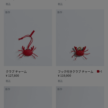
税込
税込
ク
フ
新作
新作
ラ
ッ
ブ
ク
チ
付
ャ
き
ー
ク
ム
ラ
ブ
チ
ャ
ー
ム
クラブ チャーム
フック付きクラブ チャーム
+1
カーディ
¥ 127,600
¥ 119,900
税込
税込
キ
キ
新作
新作
ャ
ャ
ン
ン
デ
デ