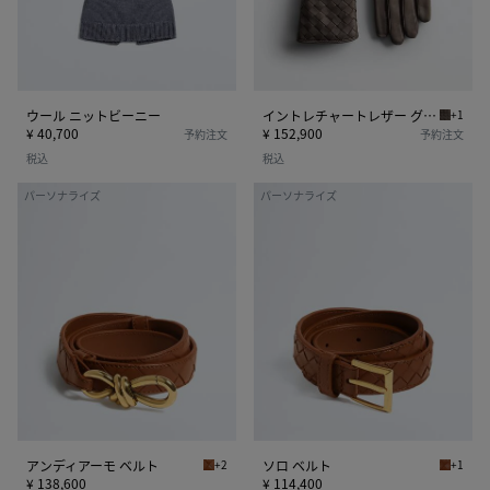
ー
ト
ニ
レ
ー
ザ
ー
グ
ウール ニットビーニー
イントレチャートレザー グローブ
+1
ディムグ
ロ
¥ 40,700
¥ 152,900
予約注文
予約注文
ー
税込
税込
ブ
ア
ソ
パーソナライズ
パーソナライズ
ン
ロ
デ
ベ
ィ
ル
ア
ト
ー
モ
ベ
ル
ト
アンディアーモ ベルト
+2
ソロ ベルト
+1
タンニン アンディアーモ ベルト
タンニン
¥ 138,600
¥ 114,400