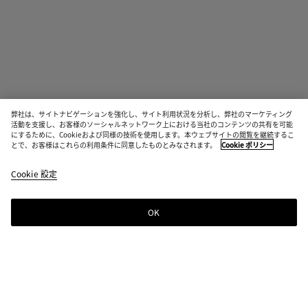
弊社は、サイトナビゲーションを強化し、サイト利用状況を分析し、弊社のマーケティング
活動を支援し、お客様のソーシャルネットワーク上における当社のコンテンツの共有を可能
入荷待ち
にするために、Cookieおよび同様の技術を使用します。本ウェブサイトの閲覧を継続するこ
とで、お客様はこれらの利用条件に同意したものとみなされます。
Cookie ポリシー
サーディン ヘアクリップ
¥ 96,800
Cookie 設定
税込
OK
入荷のお知らせを受け取る
カラー:
イエローゴールド