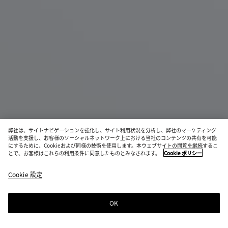
弊社は、サイトナビゲーションを強化し、サイト利用状況を分析し、弊社のマーケティング
活動を支援し、お客様のソーシャルネットワーク上における当社のコンテンツの共有を可能
入荷待ち
新作
にするために、Cookieおよび同様の技術を使用します。本ウェブサイトの閲覧を継続するこ
とで、お客様はこれらの利用条件に同意したものとみなされます。
Cookie ポリシー
ラージ ノド ポーチ
¥ 222,200
Cookie 設定
color
エ
デ
税込
(色
ス
ィ
を選
プ
ー
OK
入荷のお知らせを受け取る
択す
レ
プ
る
ッ
マ