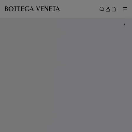
スキップしてメインコンテンツを開く
ロ
グ
メ
検索
イ
メニュー
ン