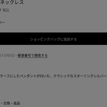
 ネックレス
0
税込
バー
ショッピングバッグに追加する
シ
サ
ョ
イ
ッ
ズ
届け
8月8日
—
郵便番号で検索する
ピ
を
ン
選
グ
択
バ
し
チーフにしたペンダントが付いた、クラシックなスターリングシルバー
ッ
て
グ
く
に
だ
追
さ
加
い
・交換・返品
す