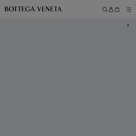
スキップしてメインコンテンツを開く
ロ
グ
メ
検索
イ
メニュー
ン