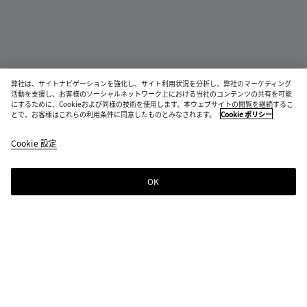
弊社は、サイトナビゲーションを強化し、サイト利用状況を分析し、弊社のマーケティング
入荷待ち
活動を支援し、お客様のソーシャルネットワーク上における当社のコンテンツの共有を可能
にするために、Cookieおよび同様の技術を使用します。本ウェブサイトの閲覧を継続するこ
ミニ ジョディ
とで、お客様はこれらの利用条件に同意したものとみなされます。
Cookie ポリシー
¥ 467,500
color
ミ
税込
Cookie 設定
+
4
(色
ッ
を選
ド
択す
ナ
OK
入荷のお知らせを受け取る
る
イ
と、
ト
在庫
状
カラー:
ミッドナイト
況、
説
color
タ
ト
ミ
ブ
チ
明、
(色
ン
ラ
ッ
ラ
ョ
画