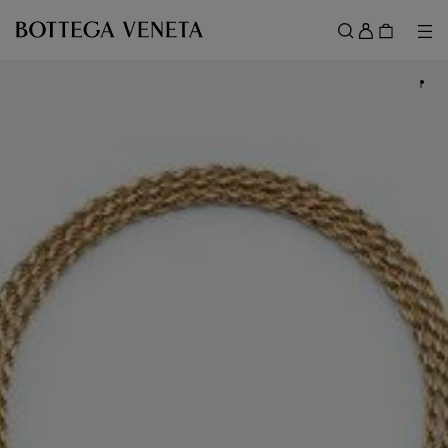
スキップしてメインコンテンツを開く
ロ
グ
メ
検索
イ
メニュー
ン