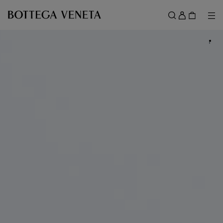
スキップしてメインコンテンツを開く
ロ
グ
メ
検索
イ
メニュー
ン