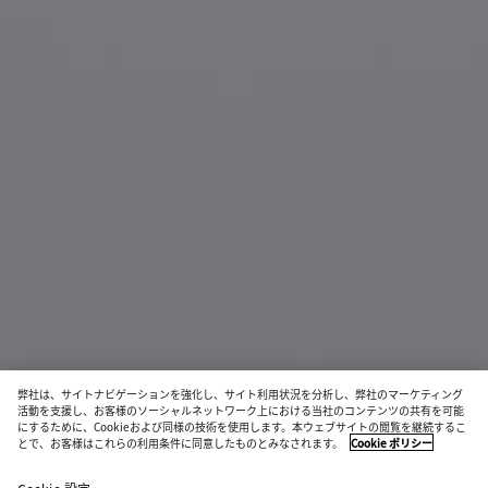
弊社は、サイトナビゲーションを強化し、サイト利用状況を分析し、弊社のマーケティング
活動を支援し、お客様のソーシャルネットワーク上における当社のコンテンツの共有を可能
にするために、Cookieおよび同様の技術を使用します。本ウェブサイトの閲覧を継続するこ
ノット キャットアイ サングラス
とで、お客様はこれらの利用条件に同意したものとみなされます。
Cookie ポリシー
¥ 89,100
color
ハ
税込