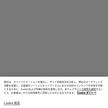
弊社は、サイトナビゲーションを強化し、サイト利用状況を分析し、弊社のマーケティング
活動を支援し、お客様のソーシャルネットワーク上における当社のコンテンツの共有を可能
にするために、Cookieおよび同様の技術を使用します。本ウェブサイトの閲覧を継続するこ
とで、お客様はこれらの利用条件に同意したものとみなされます。
Cookie ポリシー
ドロップ スクエア サングラス
¥ 89,100
Cookie 設定
color
ブ
ハ
イ
税込