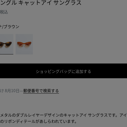
アングル キャットアイ サングラス
税込
ナ/ブラウン
オ
レ
/
ン
ジ/
ピ
ン
ショッピングバッグに追加する
シ
サ
ク
ョ
イ
ッ
ズ
届け
8月10日
—
郵便番号で検索する
ピ
を
ン
選
グ
択
バ
し
メタルのダブルレイヤーデザインのキャットアイ サングラスです。ア
ッ
て
のリボンディテールがあしらわれています。
グ
く