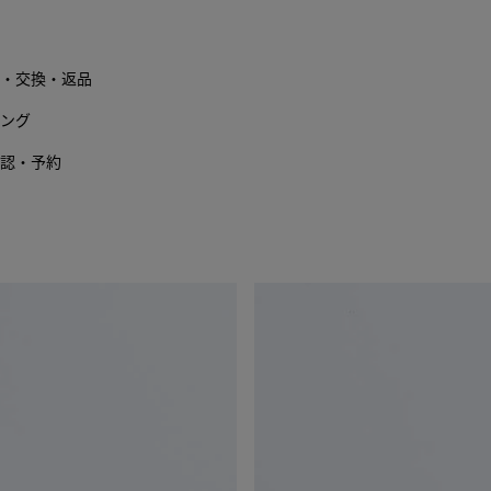
に
だ
追
さ
加
い
・交換・返品
す
る
ング
認・予約