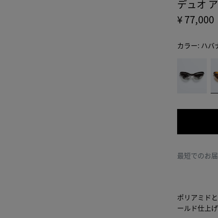
デュオ 
¥ 77,000
カラー:
ハバ
color
ブ
ハ
(色
ラ
バ
を選
ッ
ナ
択す
ク/
ブ
る
グ
ラ
と、
レ
ウ
在庫
ー
ン
状
況、
最短でのお
説
明、
画
像、
ポリアミドと
ペー
ールド仕上げ
ジ内