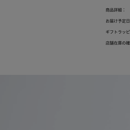
の他
商品詳細：
の要
素が
お届け予定日
変わ
る場
ギフトラッピ
合が
あり
店舗在庫の確
ま
す。)