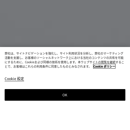
弊社は、サイトナビゲーションを強化し、サイト利用状況を分析し、弊社のマーケティング
活動を支援し、お客様のソーシャルネットワーク上における当社のコンテンツの共有を可能
にするために、Cookieおよび同様の技術を使用します。本ウェブサイトの閲覧を継続するこ
ディアゴ ラージ ポーチ
とで、お客様はこれらの利用条件に同意したものとみなされます。
Cookie ポリシー
¥ 335,500
color
ブ
税込
Cookie 設定
+
3
(色
ラ
を選
ッ
択す
ク
OK
ショッピングバッグに追加する
シ
サ
る
ョ
イ
と、
ッ
ズ
在庫
ピ
を
状
ン
選
カラー:
ブラック
況、