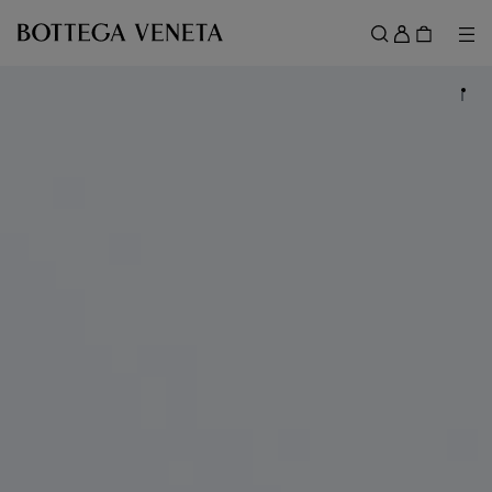
スキップしてメインコンテンツを開く
ロ
グ
メ
検索
イ
メニュー
ン