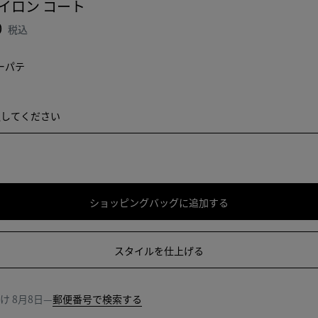
イロン コート
0
税込
ーパテ
選択してください
択してください
お取り扱い
お取り扱い
ショッピングバッグに追加する
シ
サ
ョ
イ
ッ
ズ
スタイルを仕上げる
ピ
を
ン
選
グ
択
届け
8月8日
—
郵便番号で検索する
バ
し