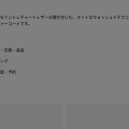
ッ
て
グ
く
に
だ
なイントレチャートレザーの襟が付いた、マットなウォッシュドテクニ
追
さ
ァーコートです。
加
い
す
る
・交換・返品
ング
認・予約