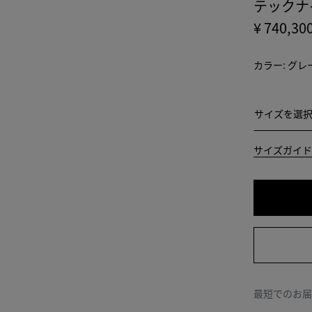
テックナ
¥ 740,30
カラー:
グレ
サイズを
サイズを選
44
サイズガイド
46
48
50
52
最短でのお