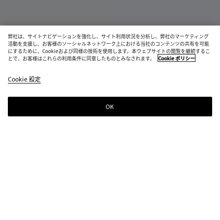
弊社は、サイトナビゲーションを強化し、サイト利用状況を分析し、弊社のマーケティング
新作
活動を支援し、お客様のソーシャルネットワーク上における当社のコンテンツの共有を可能
にするために、Cookieおよび同様の技術を使用します。本ウェブサイトの閲覧を継続するこ
セレーナ スニーカー
とで、お客様はこれらの利用条件に同意したものとみなされます。
Cookie ポリシー
¥ 181,500
color
ブ
税込
Cookie 設定
+
3
(色
ラ
を選
ッ
択す
ク
OK
ショッピングバッグに追加する
シ
サ
る
ョ
イ
と、
ッ
ズ
在庫
ピ
を
状
ン
選
カラー:
ブラック
況、
グ
択
説
color
ブ
ミ
オ
ア
バ
し
明、
(色
ラ
ネ
ブ
ラ
ッ
て
画
を選
ッ
ラ
シ
バ
グ
く
像、
択す
ク
ル
デ
ス
に
だ
ペー