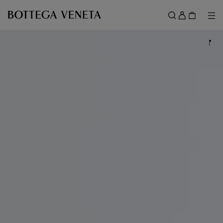
スキップしてメインコンテンツを開く
ロ
グ
メ
検索
イ
メニュー
ン