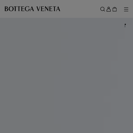
スキップしてメインコンテンツを開く
ロ
グ
メ
検索
イ
メニュー
ン