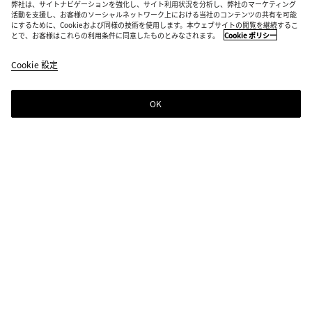
弊社は、サイトナビゲーションを強化し、サイト利用状況を分析し、弊社のマーケティング
活動を支援し、お客様のソーシャルネットワーク上における当社のコンテンツの共有を可能
にするために、Cookieおよび同様の技術を使用します。本ウェブサイトの閲覧を継続するこ
とで、お客様はこれらの利用条件に同意したものとみなされます。
Cookie ポリシー
サンピエリ トング
¥ 148,500
Cookie 設定
color
ブ
ア
税込
(色
ラ
ラ
を選
ッ
バ
OK
ショッピングバッグに追加する
択す
ク
ス
シ
サ
る
タ
ョ
イ
と、
ー
ッ
ズ
在庫
ピ
を
状
ン
選
カラー:
ブラック
況、
グ
択
説
color
ブ
ア
バ
し
明、
(色
ラ
ラ
ッ
て
画
を選
ッ
バ
グ
く
像、
択す
ク
ス
に
だ
ペー
る
タ
追
さ
ジ内
と、
ー
サイズを選択してください
サイズを選択してください
加
い
の他
在庫
す
の要