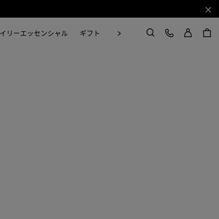
閉じ
ログイン
カスタマーケア
次
イリーエッセンシャル
ギフト
Craft in Motion
検索