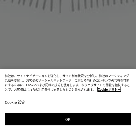
弊社は、サイトナビゲーションを強化し、サイト利用状況を分析し、弊社のマーケティング
活動を支援し、お客様のソーシャルネットワーク上における当社のコンテンツの共有を可能
にするために、Cookieおよび同様の技術を使用します。本ウェブサイトの閲覧を継続するこ
とで、お客様はこれらの利用条件に同意したものとみなされます。
Cookie ポリシー
カシミア スカーフ
¥ 150,700
Cookie 設定
税込
OK
ショッピングバッグに追加する
シ
サ
ョ
イ