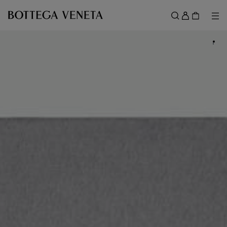
スキップしてメインコンテンツを開く
ロ
グ
メ
検索
イ
メニュー
ン