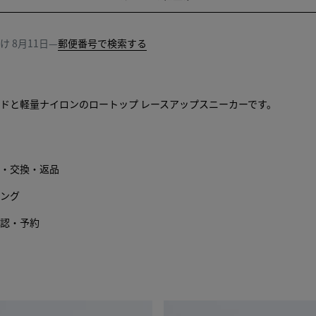
ピ
を
ン
選
グ
択
届け
8月11日
—
郵便番号で検索する
バ
し
ッ
て
グ
く
入荷のお知ら
に
だ
ドと軽量ナイロンのロートップ レースアップスニーカーです。
追
さ
入荷のお知ら
加
い
す
入荷のお知ら
る
・交換・返品
ング
認・予約