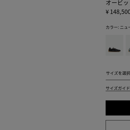
オービッ
¥ 148,50
カラー:
ニュ
color
ブ
ア
(色
ラ
イ
を選
ッ
ス
択す
ク
シ
る
ー
と、
ソ
サイズを
サイズを選
在庫
ル
状
ト
38
サイズガイド
況、
説
39
明、
画
40
像、
41
ペー
ジ内