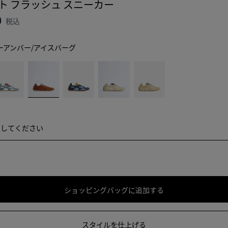
ト フラッシュ スニーカー
0
税込
ーアンバー/アイスバーグ
ニ
ア
シ
ト
ュ
ビ
ー
ゥ
/
ー
ス/
ソ
ー
ア
ア
ル
フ
ン
イ
ト/
ォ/
バ
ス/
ブ
マ
選択してください
択してください
ー/
エ
ラ
ッ
ア
ッ
ッ
チ
イ
グ
ク
ャ
ス
ヨ
バ
ー
ー
ク
ショッピングバッグに追加する
シ
サ
グ
ョ
イ
ッ
ズ
スタイルを仕上げる