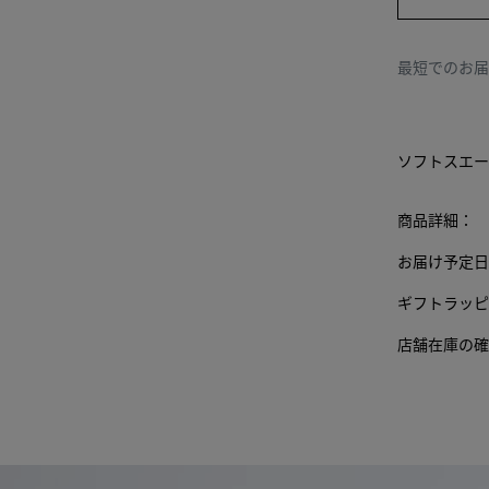
42
の他
の要
43
素が
最短でのお
変わ
44
る場
合が
45
あり
ソフトスエー
ま
46
す。)
商品詳細：
47
お届け予定日
ギフトラッピ
店舗在庫の確