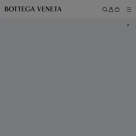
スキップしてメインコンテンツを開く
ロ
グ
メ
検索
イ
メニュー
ン