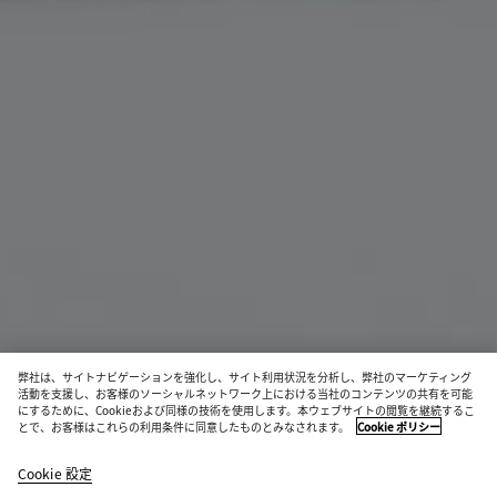
弊社は、サイトナビゲーションを強化し、サイト利用状況を分析し、弊社のマーケティング
活動を支援し、お客様のソーシャルネットワーク上における当社のコンテンツの共有を可能
素材イノベーション
にするために、Cookieおよび同様の技術を使用します。本ウェブサイトの閲覧を継続するこ
とで、お客様はこれらの利用条件に同意したものとみなされます。
Cookie ポリシー
ウーブン マイセリウム ファスナー カードケース
¥ 95,700
Cookie 設定
color
ミ
エ
ラ
税込