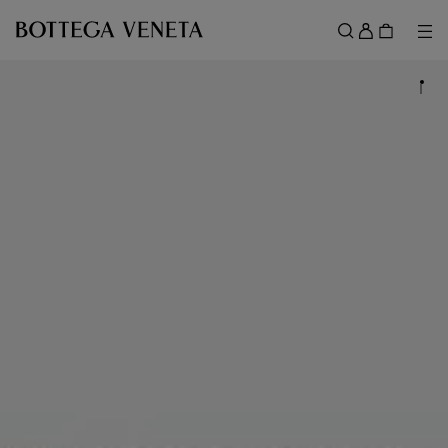
スキップしてメインコンテンツを開く
ロ
グ
メ
検索
イ
メニュー
ン