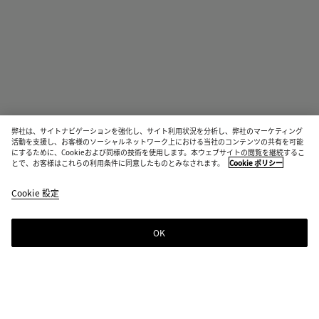
弊社は、サイトナビゲーションを強化し、サイト利用状況を分析し、弊社のマーケティング
活動を支援し、お客様のソーシャルネットワーク上における当社のコンテンツの共有を可能
にするために、Cookieおよび同様の技術を使用します。本ウェブサイトの閲覧を継続するこ
とで、お客様はこれらの利用条件に同意したものとみなされます。
Cookie ポリシー
イントレチャート パッチ クッション
¥ 137,500
Cookie 設定
color
グ
グ
税込
(色
レ
レ
を選
ー/
ー
OK
ショッピングバッグに追加する
択す
ブ
ジ
シ
サ
る
ラ
ュ/
ョ
イ
と、
ッ
ブ
ッ
ズ
在庫
ク
ラ
ピ
を
状
ッ
ン
選
カラー:
グレージュ/ブラック