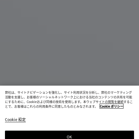
弊社は、サイトナビゲーションを強化し、サイト利用状況を分析し、弊社のマーケティング
活動を支援し、お客様のソーシャルネットワーク上における当社のコンテンツの共有を可能
にするために、Cookieおよび同様の技術を使用します。本ウェブサイトの閲覧を継続するこ
とで、お客様はこれらの利用条件に同意したものとみなされます。
Cookie ポリシー
イントレチャート ダッフル
¥ 913,000
Cookie 設定
color
フ
デ
ブ
税込
(色
ォ
ニ
ラ
を選
ン
ム
ッ
OK