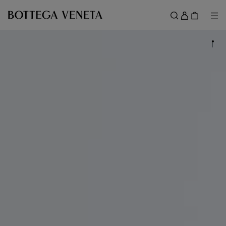
スキップしてメインコンテンツを開く
ロ
グ
メ
検索
イ
メニュー
ン