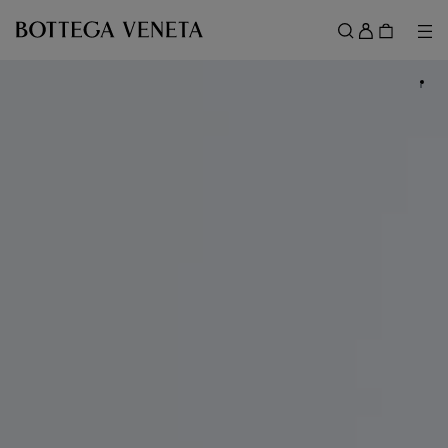
スキップしてメインコンテンツを開く
ロ
グ
メ
検索
イ
メニュー
ン