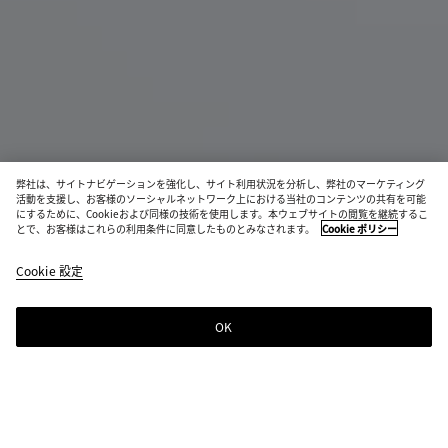
弊社は、サイトナビゲーションを強化し、サイト利用状況を分析し、弊社のマーケティング
活動を支援し、お客様のソーシャルネットワーク上における当社のコンテンツの共有を可能
新作
にするために、Cookieおよび同様の技術を使用します。本ウェブサイトの閲覧を継続するこ
とで、お客様はこれらの利用条件に同意したものとみなされます。
Cookie ポリシー
イントレチャート ダッフル
¥ 913,000
Cookie 設定
color
フ
デ
ブ
税込
(色
ォ
ニ
ラ
を選
ン
ム
ッ
OK
ショッピングバッグに追加する
択す
デ
ク
シ
サ
る
ン
ョ
イ
と、
テ
ッ
ズ
在庫
ピ
を
状
ン
選
カラー:
デニム