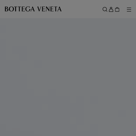
スキップしてメインコンテンツを開く
ロ
グ
メ
検索
イ
メニュー
ン