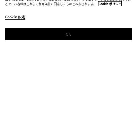
イントレチャートレザー グローブ
とで、お客様はこれらの利用条件に同意したものとみなされます。
Cookie ポリシー
¥ 130,900
color
ブ
税込
Cookie 設定
+
3
(色
ラ
を選
ッ
択す
ク
OK
ショッピングバッグに追加する
シ
サ
る
ョ
イ
と、
ッ
ズ
在庫
ピ
を
状
ン
選
カラー:
ブラック
況、
グ
択
説
color
ブ
ア
フ
ダ
バ
し
明、
(色
ラ
ル
ォ
ー
ッ
て
画
を選
ッ
ド
ン
ク
グ
く
像、
択す
ク
ア
デ
グ
に
だ
ペー
る
ー
ン
リ
追
さ
ジ内
と、
ズ
テ
ー
サイズを選択してください
サイズを選択してください
加
い
の他
在庫
ン
す
の要
状
7.5
残り１点のみ
る
素が
況、
変わ