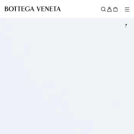
スキップしてメインコンテンツを開く
ロ
グ
メ
検索
イ
メニュー
ン