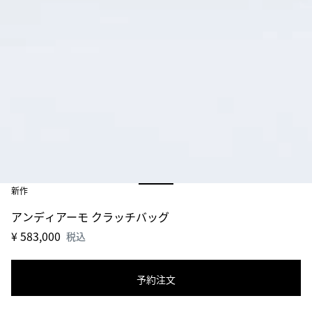
新作
アンディアーモ クラッチバッグ
¥ 583,000
税込
予約注文
シ
サ
ョ
イ