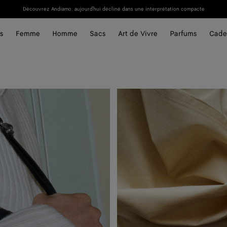
Découvrez Andiamo, aujourd'hui décliné dans une interprétation compacte
s
Femme
Homme
Sacs
Art de Vivre
Parfums
Cade