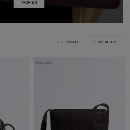
WOMEN
127 Produits
Filtrer et trier
(Manual
Grand
Nouveauté
sac
messenger
Veneto