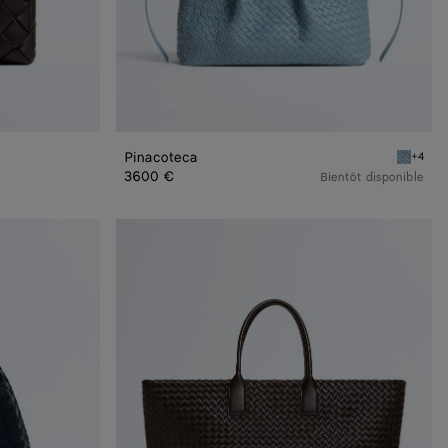
Pinacoteca
+4
Mineral/
3600 €
Bientôt disponible
Cabat
grand
format