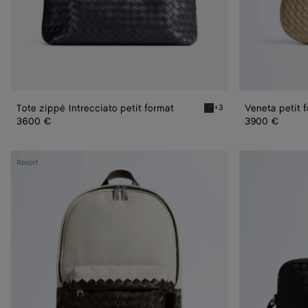
Tote zippé Intrecciato petit format
Veneta petit 
+3
Ardoise Tote zippé Intrecc
3600 €
3900 €
Sac
Serviette
Resort
à
Getaway
dos
Intrecciato