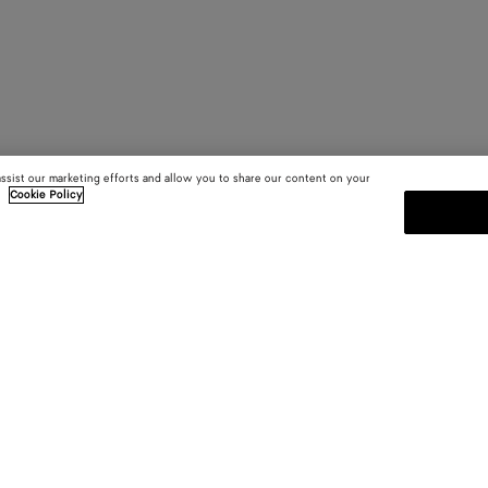
assist our marketing efforts and allow you to share our content on your
.
Cookie Policy
S'INSCRIRE À LA NEWSLETT
Abonnez-vous à la newsletter de 
informations sur les collections, le