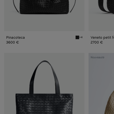
Pinacoteca
Veneto petit 
+4
Black/fondant Pinacoteca
3600 €
2700 €
Tote
Veneta
Nouveauté
zippé
petit
Intrecciato
format
petit
format