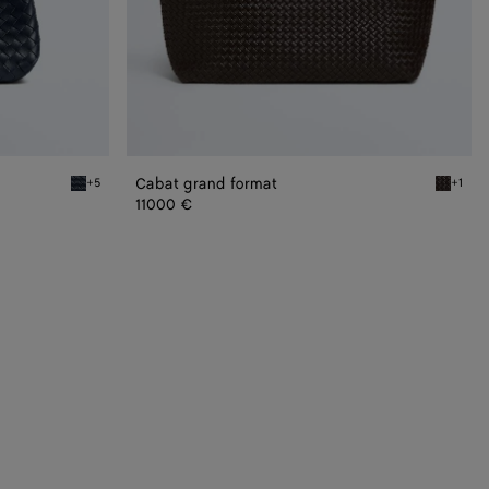
Cabat grand format
+5
+1
Midnight Campana
Fondant
11000 €