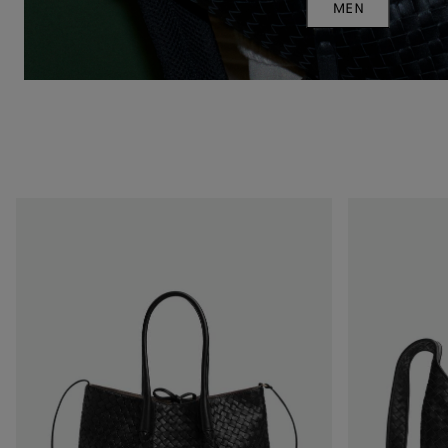
MEN
Pinacoteca
Veneto
petit
format