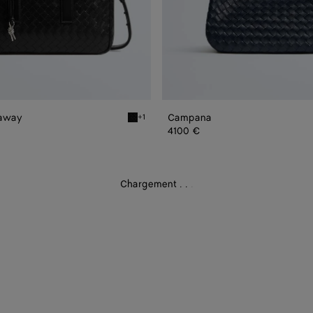
taway
Campana
+1
Black Serviette Getaway
4100 €
Chargement
.
.
.