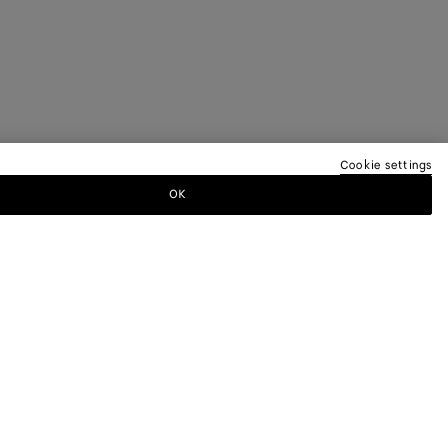
Cookie settings
OK
ER
Bottega Veneta pour recevoir des
s défilés et des mises à jour exclusives.