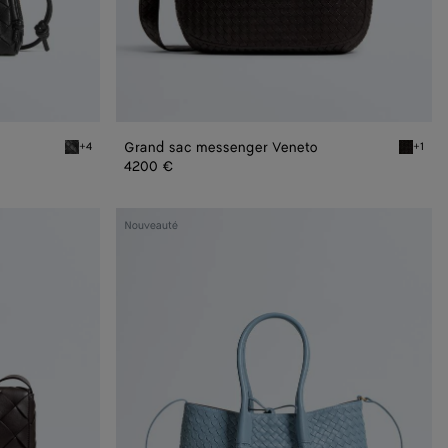
Grand sac messenger Veneto
+4
+1
Black Pochette Concert
Espress
4200 €
Pinacoteca
Nouveauté