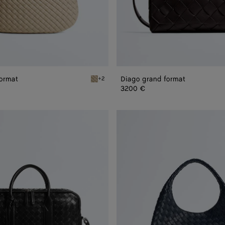
format
Diago grand format
+2
iato petit format
Ecru Veneta petit format
3200 €
Campana