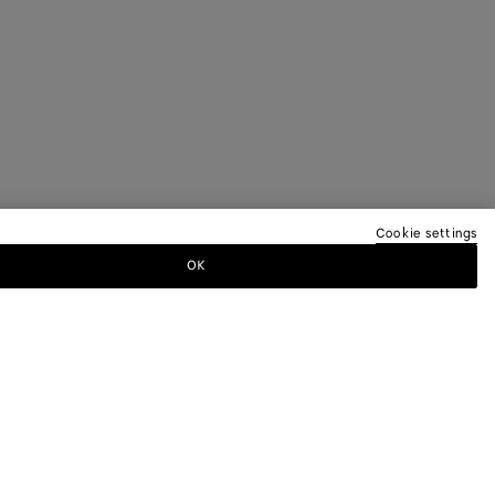
Cookie settings
OK
ER
Bottega Veneta pour recevoir des
s défilés et des mises à jour exclusives.