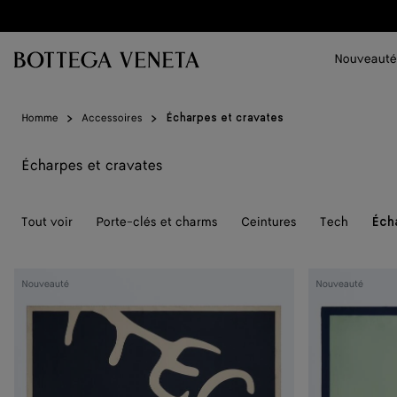
Passer au contenu principal
Nouveauté
Homme
Accessoires
Écharpes et cravates
Écharpes et cravates
Tout voir
Porte-clés et charms
Ceintures
Tech
Éch
Foulard
Foulard
Nouveauté
Nouveauté
en
en
soie
soie