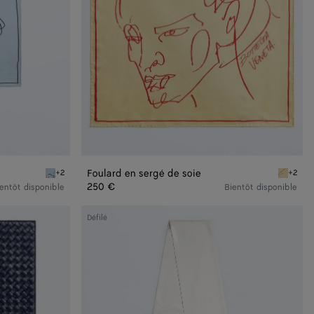
Foulard en sergé de soie
+2
+2
Oxford blue Foulard en sergé de soie
Butter F
250 €
entôt disponible
Bientôt disponible
Grande
Défilé
écharpe
Twillie