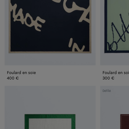
Foulard en soie
Foulard en so
400 €
300 €
Foulard
Foulard
Défilé
en
en
sergé
sergé
de
de
soie
soie