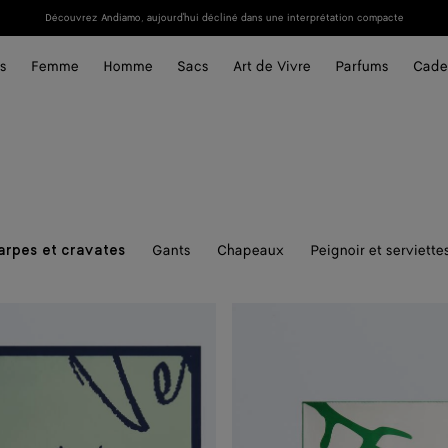
Découvrez Andiamo, aujourd'hui décliné dans une interprétation compacte
s
Femme
Homme
Sacs
Art de Vivre
Parfums
Cade
Gants
Chapeaux
Peignoir et serviette
arpes et cravates
Foulard
en
sergé
de
soie