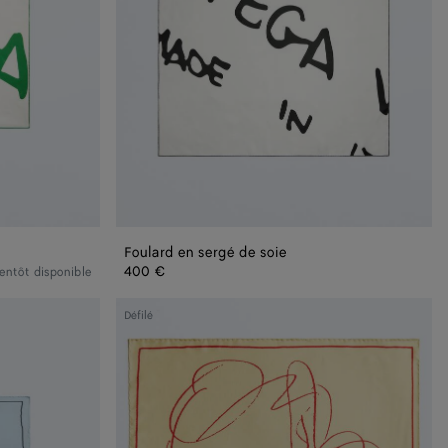
Foulard en sergé de soie
400 €
entôt disponible
Foulard
Défilé
en
sergé
de
soie