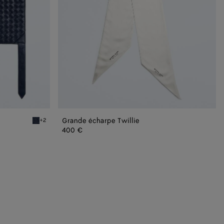
Grande écharpe Twillie
+2
Eclipse Foulard en cuir Intrecciato
400 €