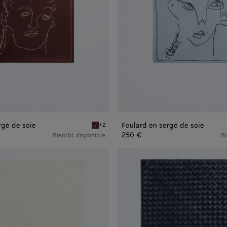
rgé de soie
Foulard en sergé de soie
+2
Barolo Foulard en sergé de soie
250 €
Bientôt disponible
Bi
Foulard
en
cuir
Intrecciato