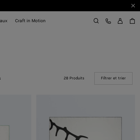
Fer
Se con
Service Client
aux
Craft in Motion
Rechercher
s
28 Produits
Filtrer et trier
(Manual
Foulard
en
sergé
de
soie