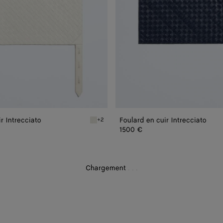
r Intrecciato
Foulard en cuir Intrecciato
+2
recciato
Chalk Foulard en cuir Intrecciato
1500 €
Chargement
.
.
.