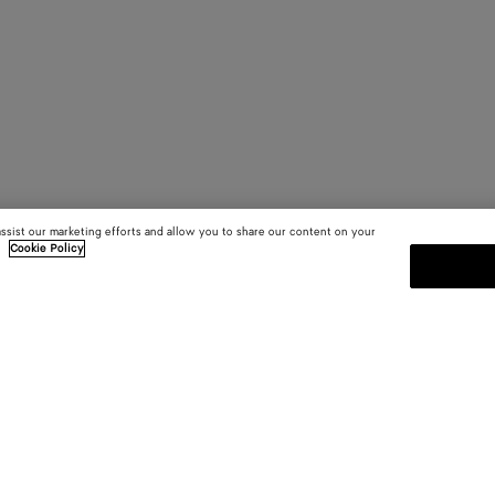
assist our marketing efforts and allow you to share our content on your
.
Cookie Policy
S'INSCRIRE À LA NEWSLETT
Abonnez-vous à la newsletter de 
informations sur les collections, le