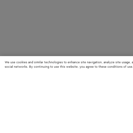
We use cookies and similar technologies to enhance site navigation, analyze site usage, 
social networks. By continuing to use this website, you agree to these conditions of use
BOUTIQUES
Trouvez la boutique Bottega Veneta la plus proche de chez vous et
découvrez les dernières collections.