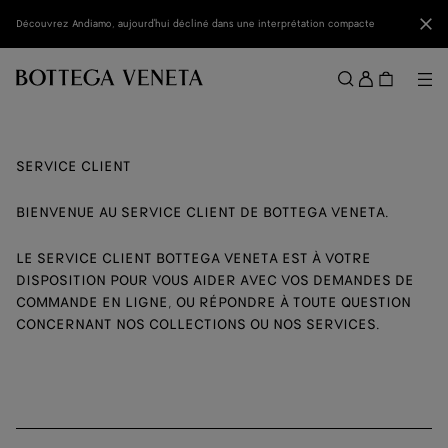
Passer au contenu principal
Fer
Découvrez Andiamo, aujourd'hui décliné dans une interprétation compacte
Se
conne
Me
Rechercher
Menu
SERVICE CLIENT
BIENVENUE AU SERVICE CLIENT DE BOTTEGA VENETA.
LE SERVICE CLIENT BOTTEGA VENETA EST À VOTRE
DISPOSITION POUR VOUS AIDER AVEC VOS DEMANDES DE
COMMANDE EN LIGNE, OU RÉPONDRE À TOUTE QUESTION
CONCERNANT NOS COLLECTIONS OU NOS SERVICES.