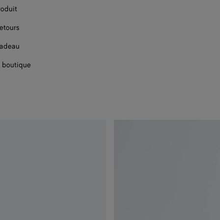
roduit
retours
cadeau
 boutique