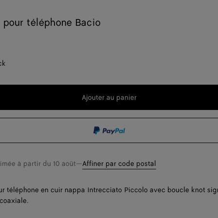
 pour téléphone Bacio
ck
Ajouter au panier
Ajouter
Sélectionner
au
une
panier
taille
timée à partir du
10 août
—
Affiner par code postal
r téléphone en cuir nappa Intrecciato Piccolo avec boucle knot sig
coaxiale.