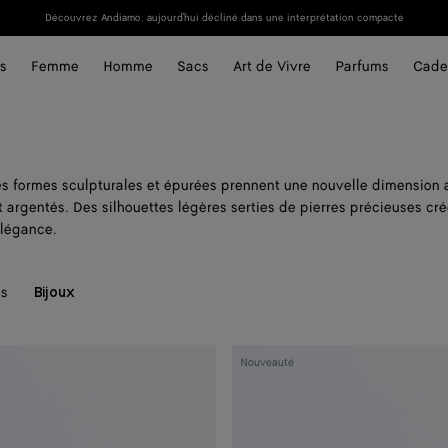
Découvrez Andiamo, aujourd'hui décliné dans une interprétation compacte
s
Femme
Homme
Sacs
Art de Vivre
Parfums
Cade
les formes sculpturales et épurées prennent une nouvelle dimension
t argentés. Des silhouettes légères serties de pierres précieuses cré
élégance.
es
Bijoux
Boucles
Nouveauté
d'oreilles
Disc
moyen
format