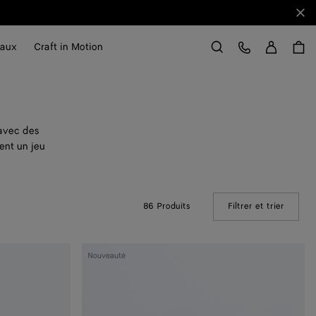
Fer
Se con
Service Client
aux
Craft in Motion
Rechercher
 avec des
ent un jeu
86 Produits
Filtrer et trier
(Manual
Boucles
Nouveauté
d'oreilles
Disc
grand
format