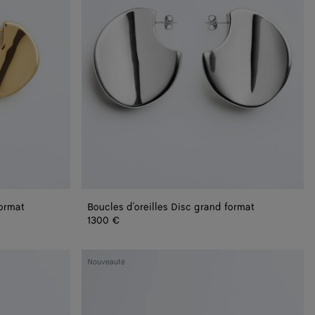
format
Boucles d'oreilles Disc grand format
1300 €
Bracelet
Nouveauté
Sardine
en
cuir