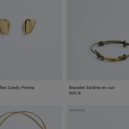
illes Candy Prisma
Bracelet Sardine en cuir
500 €
Clous
Nouveauté
d’oreilles
Knot