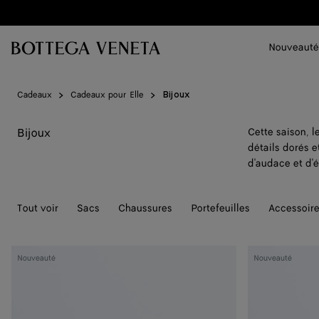
Passer au contenu principal
Nouveauté
Cadeaux
Cadeaux pour Elle
Bijoux
Bijoux
Cette saison, 
détails dorés e
d'audace et d'
Tout voir
Sacs
Chaussures
Portefeuilles
Accessoir
Boucles
Boucles
Nouveauté
Nouveauté
d'oreilles
d'oreilles
Disc
Disc
petit
petit
format
format