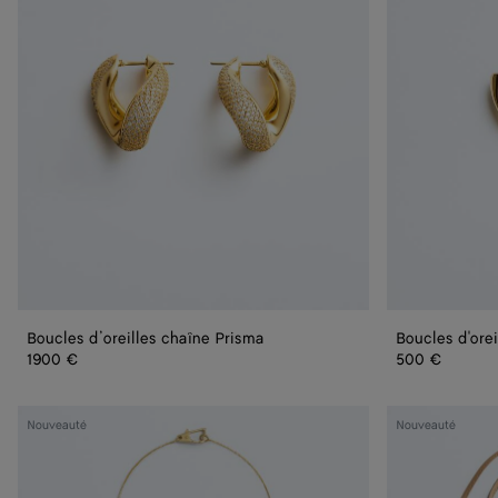
Boucles d’oreilles chaîne Prisma
Boucles d'ore
1900 €
500 €
Colier
Collier
Nouveauté
Nouveauté
à
Drop
pendentif
en
Drop
cuir