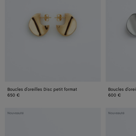
Boucles d'oreilles Disc petit format
Boucles d'orei
650 €
600 €
Boucles
Boucles
Nouveauté
Nouveauté
d’oreilles
d'oreilles
chaîne
Candy
Prisma
Prisma