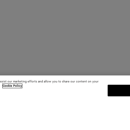
assist our marketing efforts and allow you to share our content on your
.
Cookie Policy
S'INSCRIRE À LA NEWSLETT