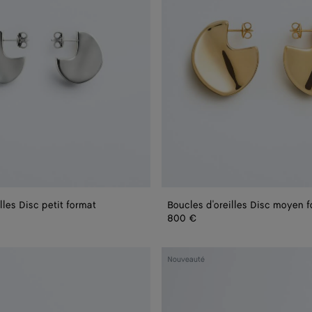
lles Disc petit format
Boucles d'oreilles Disc moyen 
800 €
Bracelet
Nouveauté
Sardine
en
cuir