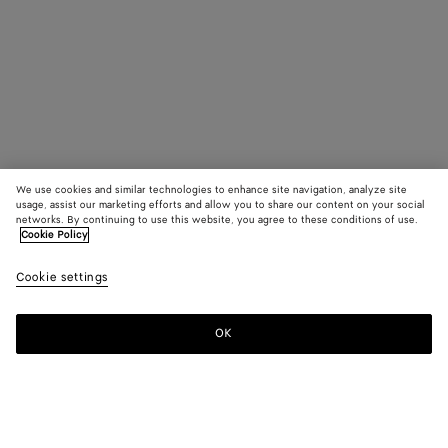
We use cookies and similar technologies to enhance site navigation, analyze site
usage, assist our marketing efforts and allow you to share our content on your social
networks. By continuing to use this website, you agree to these conditions of use.
Cookie Policy
Cookie settings
OK
S'INSCRIRE À LA NEWSLETTER
Abonnez-vous à la newsletter de Bottega Veneta pour recevoir des
informations sur les collections, les défilés et des mises à jour