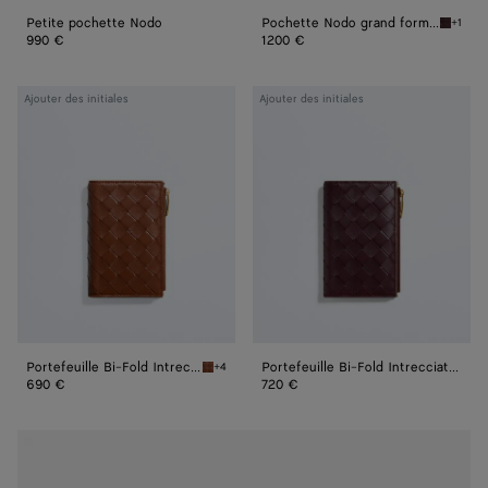
Petite pochette Nodo
Pochette Nodo grand format
+1
Deep m
990 €
1200 €
Portefeuille
Portefeuille
Ajouter des initiales
Ajouter des initiales
Bi-
Bi-
Fold
Fold
Intrecciato
Intrecciato
moyen
moyen
format
format
Portefeuille Bi-Fold Intrecciato moyen format
Portefeuille Bi-Fold Intrecciato moyen format
+4
Tannin Portefeuille Bi-Fold Intrecciato moye
690 €
720 €