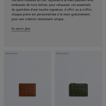
Certains modèles en cuir façonnés à la main peuvent être
embossés de trois lettres, pour rehausser vos essentiels
du quotidien d'une touche signature. À offrir ou à s’offrir,
chaque pièce est personnalisée à la main gratuitement,
pour une création résolument unique.
En savoir plus
Étui
Étui
Nouveauté
Nouveauté
pour
pour
cartes
cartes
de
zippé
crédit
Intrecciato
Intrecciato