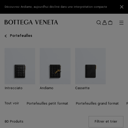
Passer au contenu principal
Fer
Découvrez Andiamo, aujourd'hui décliné dans une interprétation compacte
Se
conne
Me
Rechercher
Menu
Portefeuilles
Intrecciato
Andiamo
Cassette
Tout voir
Portefeuilles petit format
Portefeuilles grand format
80 Produits
Filtrer et trier
(Manua