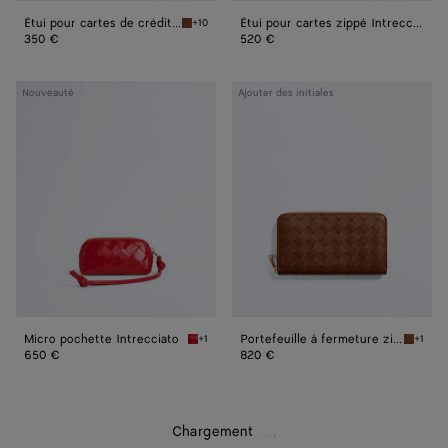
Étui pour cartes de crédit Intrecciato
Étui pour cartes zippé Intrecciato
+10
Tannin Étui pour cartes de crédit Intrecciato
350 €
520 €
Micro
Portefeuille
Nouveauté
Ajouter des initiales
pochette
à
Intrecciato
fermeture
zippée
Intrecciato
Micro pochette Intrecciato
Portefeuille à fermeture zippée Intrecciato
+1
+1
Cardinal Micro pochette Intrecciato
Tannin 
650 €
820 €
Chargement
.
.
.