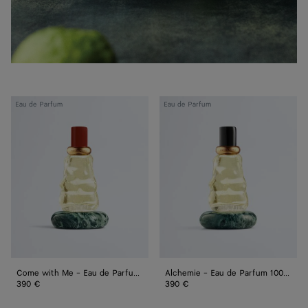
Come
Alchemie
Eau de Parfum
Eau de Parfum
with
-
Me
Eau
-
de
Eau
Parfum
de
100 ml
Parfum
100 ml
Come with Me - Eau de Parfum 100 ml
Alchemie - Eau de Parfum 100 ml
390 €
390 €