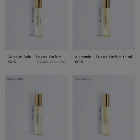
-
de
Eau
Parfum
de
15 ml
Parfum
15 ml
Colpo di Sole - Eau de Parfum 15 ml
Alchemie - Eau de Parfum 15 ml
80 €
80 €
Bientôt disponible
Déjà
Acqua
Nouveauté
Nouveauté
Minuit
Sale
-
-
Eau
Eau
de
de
Parfum
Parfum
15 ml
15 ml