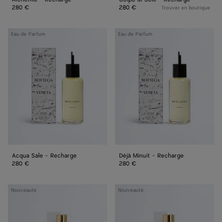
280 €
280 €
Trouver en boutique
Acqua
Déjà
Eau de Parfum
Eau de Parfum
Sale
Minuit
-
-
Recharge
Recharge
Acqua Sale - Recharge
Déjà Minuit - Recharge
280 €
280 €
Colpo
Alchemie
Nouveauté
Nouveauté
di
-
Sole
Eau