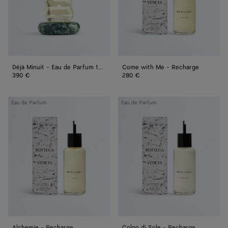
100 ml
Déjà Minuit - Eau de Parfum 100 ml
Come with Me - Recharge
390 €
280 €
Alchemie
Colpo
Eau de Parfum
Eau de Parfum
-
di
Recharge
Sole
-
Recharge
Alchemie - Recharge
Colpo di Sole - Recharge