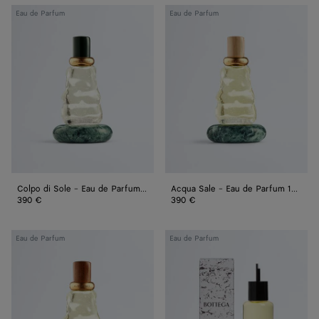
Colpo
Acqua
Eau de Parfum
Eau de Parfum
di
Sale
Sole
-
-
Eau
Eau
de
de
Parfum
Parfum
100 ml
100 ml
Colpo di Sole - Eau de Parfum 100 ml
Acqua Sale - Eau de Parfum 100 ml
390 €
390 €
Déjà
Come
Eau de Parfum
Eau de Parfum
Minuit
with
-
Me
Eau
-
de
Recharge
Parfum