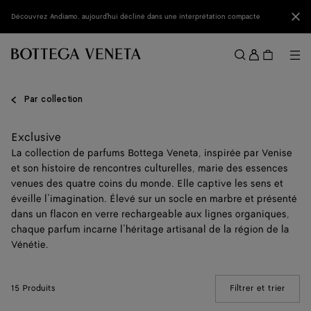
Passer au contenu principal
Fer
Découvrez Andiamo, aujourd'hui décliné dans une interprétation compacte
Se
conne
Me
Rechercher
Menu
Par collection
Exclusive
La collection de parfums Bottega Veneta, inspirée par Venise
et son histoire de rencontres culturelles, marie des essences
venues des quatre coins du monde. Elle captive les sens et
éveille l’imagination. Élevé sur un socle en marbre et présenté
dans un flacon en verre rechargeable aux lignes organiques,
chaque parfum incarne l’héritage artisanal de la région de la
Vénétie.
15 Produits
Filtrer et trier
(Manua