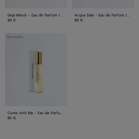
Déjà Minuit - Eau de Parfum 15 ml
Acqua Sale - Eau de Parfum 15 ml
80 €
80 €
Come
Nouveauté
with
Me
-
Eau
de
Parfum
15 ml
Come with Me - Eau de Parfum 15 ml
80 €