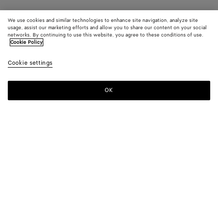
We use cookies and similar technologies to enhance site navigation, analyze site
usage, assist our marketing efforts and allow you to share our content on your social
networks. By continuing to use this website, you agree to these conditions of use.
Cookie Policy
Cookie settings
OK
S'INSCRIRE À LA NEWSLETTER
Abonnez-vous à la newsletter de Bottega Veneta pour recevoir des
informations sur les collections, les défilés et des mises à jour
exclusives.
E-mail*