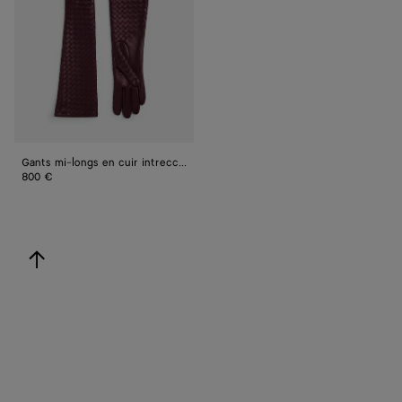
en
cuir
intrecciato
Gants mi-longs en cuir intrecciato
800 €
revenir en haut