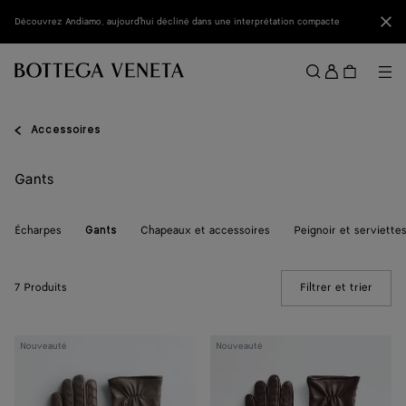
Passer au contenu principal
Fer
Découvrez Andiamo, aujourd'hui décliné dans une interprétation compacte
Se
conne
Me
Rechercher
Menu
Accessoires
Gants
Écharpes
Chapeaux et accessoires
Peignoir et serviette
Gants
7 Produits
Filtrer et trier
(Manua
Gants
Gants
Nouveauté
Nouveauté
en
en
cuir
cuir
Intrecciato
Intrecciato