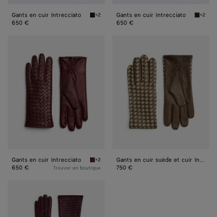
Gants en cuir Intrecciato
Gants en cuir Intrecciato
+2
+2
Nero Gants en cuir Intrecciato
Fondant
650 €
650 €
Gants
Gants
en
en
cuir
cuir
Intrecciato
suède
et
cuir
Intrecciato
Gants en cuir Intrecciato
Gants en cuir suède et cuir Intrecciato
+2
Garnet Gants en cuir Intrecciato
650 €
750 €
Trouver en boutique
Gants
mi-
longs