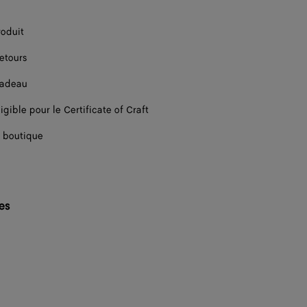
roduit
retours
cadeau
igible pour le Certificate of Craft
 boutique
les