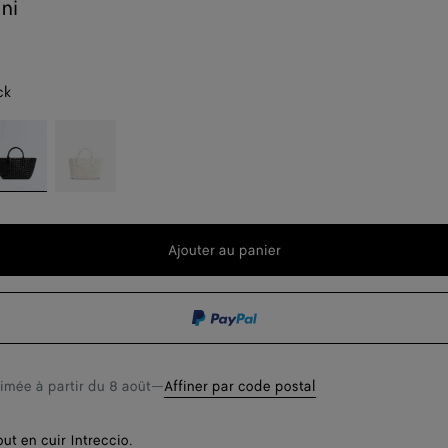
ni
ck
lack
White
t
Ajouter au panier
Ajouter
Sélectionner
au
une
t
panier
taille
timée à partir du
8 août
—
Affiner par code postal
ut en cuir Intreccio.