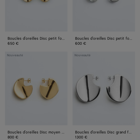
Boucles d'oreilles Disc petit format
Boucles d'oreilles Disc petit format
650 €
600 €
Boucles
Boucles
Nouveauté
Nouveauté
d'oreilles
d'oreilles
Disc
Disc
moyen
grand
format
format
Boucles d'oreilles Disc moyen format
Boucles d'oreilles Disc grand format
800 €
1300 €