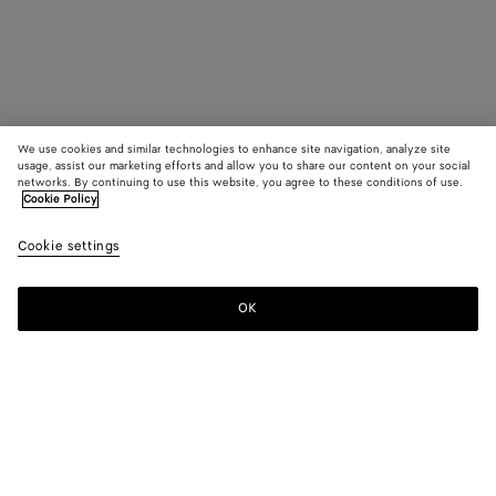
We use cookies and similar technologies to enhance site navigation, analyze site
usage, assist our marketing efforts and allow you to share our content on your social
networks. By continuing to use this website, you agree to these conditions of use.
Cookie Policy
Cookie settings
OK
S'INSCRIRE À LA NEWSLETTER
Abonnez-vous à la newsletter de Bottega Veneta pour recevoir des
informations sur les collections, les défilés et des mises à jour
exclusives.