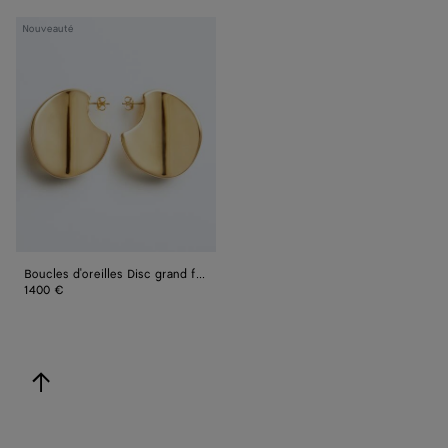
Boucles
Nouveauté
d'oreilles
Disc
grand
format
Boucles d'oreilles Disc grand format
1400 €
revenir en haut