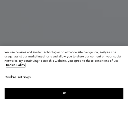
We use cookies and similar technologies to enhance site navigation, analyze site
usage, assist our marketing efforts and allow you to share our content on your social
networks. By continuing to use this website, you agree to these conditions of use.
Cookie Policy
Veneta petit format
Cookie settings
CAD$ 6,030
color (En
Black
Lava
Ecru
sélectionna
red
une couleur
OK
Ajouter au panier
les tailles
Ajouter
Sélectionner
disponibles
au
une
la
panier
taille
description
les images 
Couleur:
Black