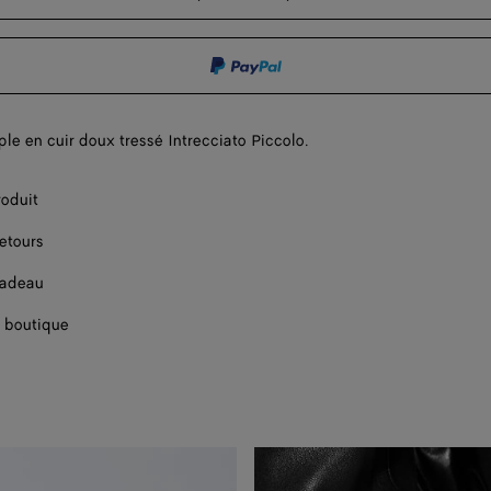
le en cuir doux tressé Intrecciato Piccolo.
roduit
retours
cadeau
 boutique