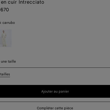
 en cuir Intrecciato
,670
k carrubo
halk
t
er une taille
 une taille
t
tailles
Ajouter au panier
Un seul arti
Ajouter
Sélectionner
au
une
Un seul arti
panier
taille
Compléter cette pièce