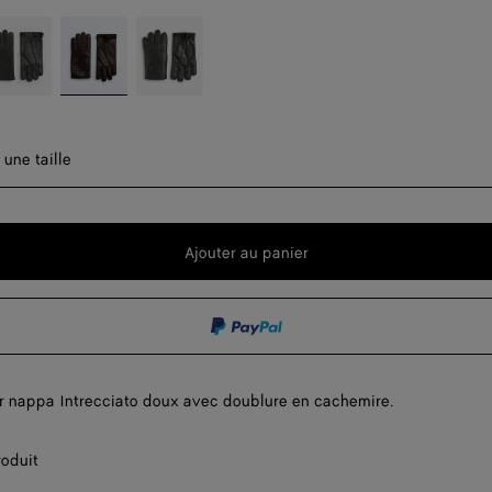
doise
Fondant
Dark
t
green
er une taille
 une taille
t
Ajouter au panier
Ajouter
Sélectionner
au
une
panier
taille
r nappa Intrecciato doux avec doublure en cachemire.
roduit