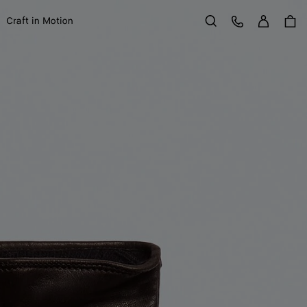
Se con
Service Client
Craft in Motion
Rechercher