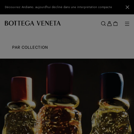
Passer au contenu principal
Fer
Découvrez Andiamo, aujourd'hui décliné dans une interprétation compacte
Se
conne
Me
Rechercher
Menu
PAR COLLECTION