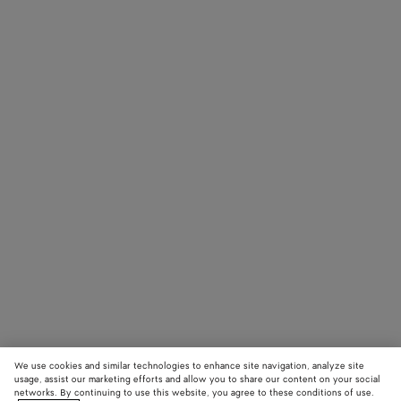
We use cookies and similar technologies to enhance site navigation, analyze site
usage, assist our marketing efforts and allow you to share our content on your social
networks. By continuing to use this website, you agree to these conditions of use.