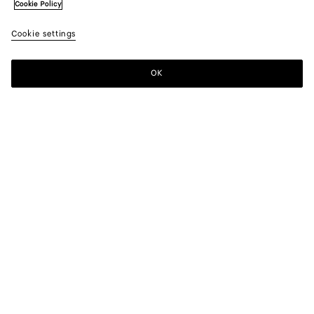
Cookie Policy
Cookie settings
OK
S'INSCRIRE À LA NEWSLETTER
Abonnez-vous à la newsletter de Bottega Veneta pour recevoir des
informations sur les collections, les défilés et des mises à jour
exclusives.
E-mail*
BOUTIQUES
Trouver Une Boutique
BESOIN D'AIDE ?